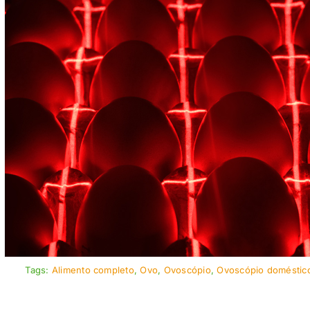
Tags:
Alimento completo
,
Ovo
,
Ovoscópio
,
Ovoscópio doméstic