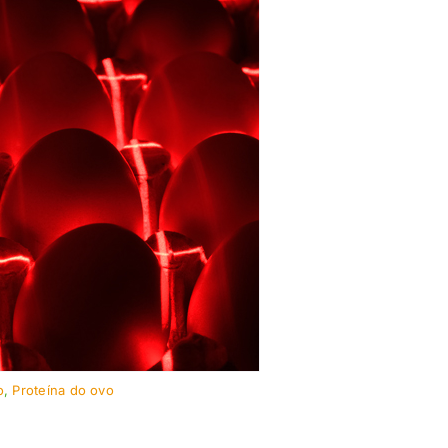
o
,
Proteína do ovo