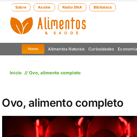
Ir
Sobre
Assine
Rádio SNA
Biblioteca
para
o
conteúdo
Alimentos Naturais
Curiosidades
Economi
Home
Início
Ovo, alimento completo
Ovo, alimento completo