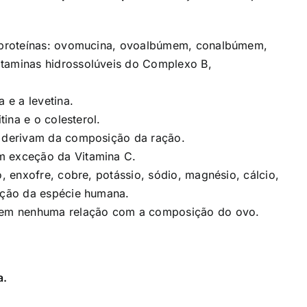
s proteínas: ovomucina, ovoalbúmem, conalbúmem,
taminas hidrossolúveis do Complexo B,
 e a levetina.
tina e o colesterol.
) derivam da composição da ração.
m exceção da Vitamina C.
, enxofre, cobre, potássio, sódio, magnésio, cálcio,
rição da espécie humana.
 tem nenhuma relação com a composição do ovo.
a.