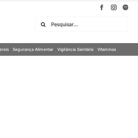
Facebook
Instagr
Spot
Buscar
resultados
para:
erais
Segurança Alimentar
Vigilância Sanitária
Vitaminas