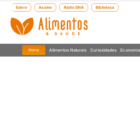
Ir
Sobre
Assine
Rádio SNA
Biblioteca
para
o
conteúdo
Alimentos Naturais
Curiosidades
Economi
Home